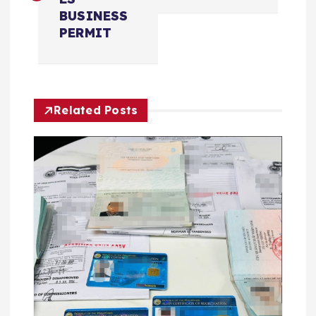
导
BUSINESS
航
PERMIT
Related Posts