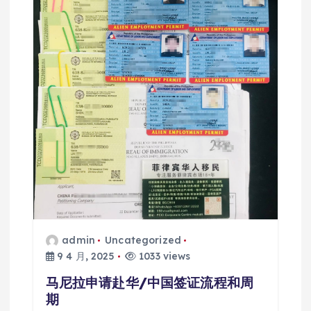
admin
Uncategorized
9 4 月, 2025
1033 views
马尼拉申请赴华/中国签证流程和周
期