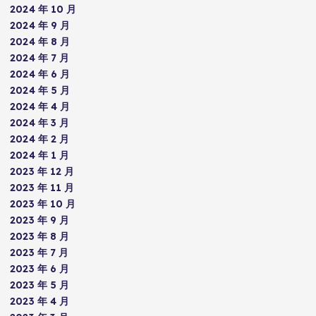
2024 年 10 月
2024 年 9 月
2024 年 8 月
2024 年 7 月
2024 年 6 月
2024 年 5 月
2024 年 4 月
2024 年 3 月
2024 年 2 月
2024 年 1 月
2023 年 12 月
2023 年 11 月
2023 年 10 月
2023 年 9 月
2023 年 8 月
2023 年 7 月
2023 年 6 月
2023 年 5 月
2023 年 4 月