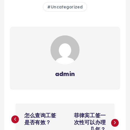
Uncategorized
admin
文
怎么查询工签
菲律宾工签一
章
是否有效？
次性可以办理
几年？