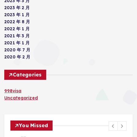
2023 年 3 月
2023 年 2 月
2023 年 1 月
2022 年 8 月
2022 年 1 月
2021 年 3 月
2021 年 1 月
2020 年 7 月
2020 年 2 月
Categories
998visa
Uncategorized
You Missed