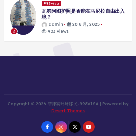
998visa
联
瓦努阿图护照是否能在马尼拉自由出入
境？
admin
20 8 月, 2025
903 views
2
Copyright © 2026 菲律宾环球移民-998VISA | Powered by
Desert Themes