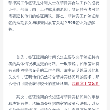
菲律宾工作签证是外籍人士在菲律宾合法工作的必要
证件。然而，由于工作或其他原因，签证持有者可能
需要延长他们的签证期限。那么，菲律宾工作签证续
签的延期多久与哪些因素有关呢？998签证为您解
答。
首先，签证延期的时间长短主要取决于签证持有
者的具体情况和提交的材料。一般来说，如果签证持
有者能够提供充分的工作合同、雇主证明以及其他相
关文件，证明他们仍然符合菲律宾移民局的要求，那
么他们可能会获得较长的签证延期。
菲律宾工签延期
其次，签证延期的长短还与菲律宾移民局的审核
和决策有关。移民局会根据国家的政策和法规，以及