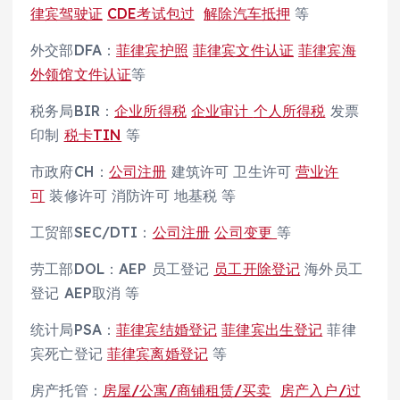
律宾驾驶证
CDE考试包过
解除汽车抵押
等
外交部DFA：
菲律宾护照
菲律宾文件认证
菲律宾海
外领馆文件认证
等
税务局BIR：
企业所得税
企业审计
个人所得税
发票
印制
税卡TIN
等
市政府CH：
公司注册
建筑许可 卫生许可
营业许
可
装修许可 消防许可 地基税 等
工贸部SEC/DTI：
公司注册
公司变更
等
劳工部DOL：AEP 员工登记
员工开除登记
海外员工
登记 AEP取消 等
统计局PSA：
菲律宾结婚登记
菲律宾出生登记
菲律
宾死亡登记
菲律宾离婚登记
等
房产托管：
房屋/公寓/商铺租赁/买卖
房产入户/过