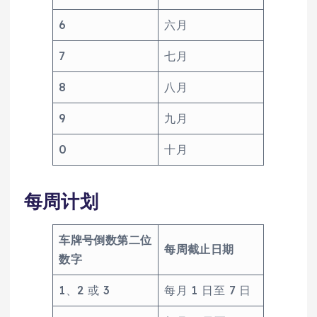
6
六月
7
七月
8
八月
9
九月
0
十月
每周计划
车牌号倒数第二位
每周截止日期
数字
1、2 或 3
每月 1 日至 7 日