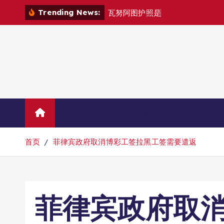
跳
Trending News:
瓦
努
阿
图
护
照
是
否
能
在
马
尼
拉
自
由
转
到
内
容
Home
联系华人移民
首页
菲律宾政府取消博彩工签拉黑工签需要遣返
菲律宾政府取