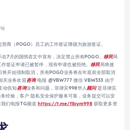
评论
彩运营商（POGO）员工的工作签证降级为旅游签证。
示，该指示在7月的国情咨文中宣布，决定禁止所有POGO。
移民
局
g工作签证申请已被暂停，现有申请也被拒绝。
移民
局将接
之后将开始强制取消，所有POGO业务将在年底前全部取消
相关业务欢迎
咨询
电报 @VBW777 微信 VBW333 由于
主动告知
咨询
业务和问题，菲律宾998华人
顾问
是菲律宾
年服务经验，客户 隐私安全保护服务可靠，业务提交可以安
注我们电报TG频道
https://t.me/flbym998
获取更多资
求