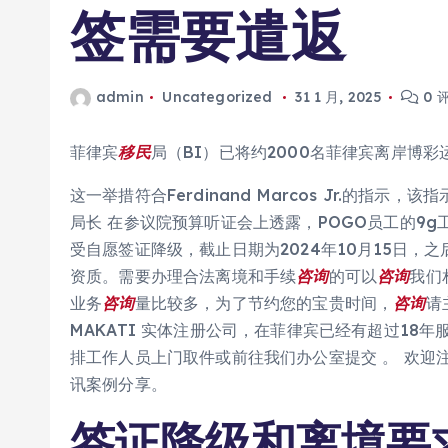
签需要遣返
admin
Uncategorized
31 1 月, 2025
0 
菲律宾
移民
局（BI）已将约2000名菲律宾离岸博
这一举措符合Ferdinand Marcos Jr.的指
局长 在参议院预算听证会上透露，POGO员工的9
受自愿签证降级，截止日期为2024年10月15日，
资质。需要办理合法离境和手续
咨询
的可以
咨询
我们
业务
咨询
量比较多，为了节约您的宝贵时间，
咨询
请
MAKATI 实体注册公司，在菲律宾已经有超过18
排工作人员上门取件或前往我们办公室提交 。 欢迎
讯案例分享。
签证降级和离境要