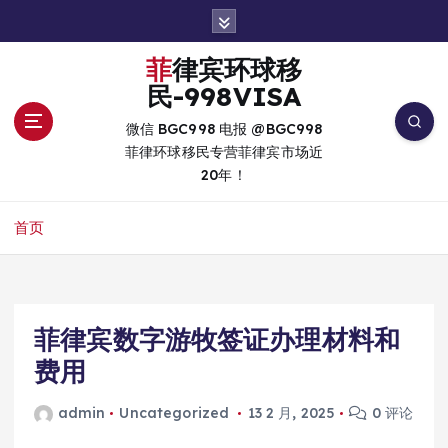
跳
转
到
菲律宾环球移
内
民-998VISA
容
微信 BGC998 电报 @BGC998
菲律环球移民专营菲律宾市场近
20年！
首页
菲律宾数字游牧签证办理材料和
费用
admin
Uncategorized
13 2 月, 2025
0 评论