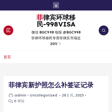
跳
转
到
菲律宾环球移
内
民-998VISA
容
微信 BGC998 电报 @BGC998
菲律环球移民专营菲律宾市场近
20年！
首页
菲律宾新护照怎么补签证记录
admin
Uncategorized
28 1 月, 2025
0 评论