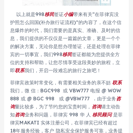
以上就是998
移民
签证
小编
带来有关“在菲律宾没
护照怎么回国(补办旅行证流程)”的内容了，在这个信
息爆炸的时代，我们需要的是真实、准确、及时的信
息，我们提供的不仅仅是一篇篇的文章，更是一个个
的解决方案，无论你是想办理签证，还是处理在菲律
宾的一切事宜，我们998
移民
签证都能为您提供全方
位的支持和帮助，让您尽情享受这段美妙的旅程，立
即
联系
我们，开启一段难忘的旅行之旅吧！
菲律宾政策时常变化，有需要相关业务的亲不妨
联系
我们，微 信：BGC998 或 VBW777 电报 @ WOW
888 或 @ BGC 998 或 @VBW777 . 由于业务
咨
询
量比较多，为了节约您的宝贵时间，
咨询
请主动告
知
咨询
业务和问题，菲律宾 998 华 人
移民
顾问
是菲
律宾MAKATI 实体注册公司，在菲律宾已经有超过
18年服务经验，客户 隐私安全保护服务可靠，业务提