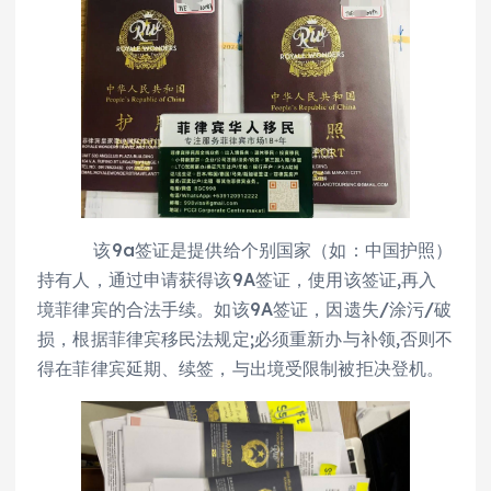
该9a签证是提供给个别国家（如：中国护照）
持有人，通过申请获得该9A签证，使用该签证,再入
境菲律宾的合法手续。如该9A签证，因遗失/涂污/破
损，根据菲律宾移民法规定;必须重新办与补领,否则不
得在菲律宾延期、续签，与出境受限制被拒决登机。