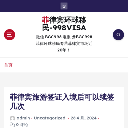
跳
转
到
菲律宾环球移
内
民-998VISA
容
微信 BGC998 电报 @BGC998
菲律环球移民专营菲律宾市场近
20年！
首页
菲律宾旅游签证入境后可以续签
几次
admin
Uncategorized
28 4 月, 2024
0 评论