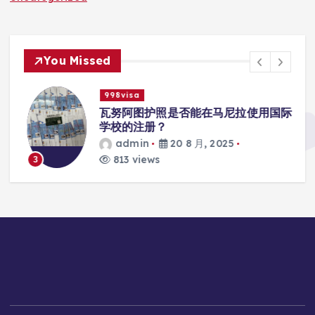
You Missed
998visa
入
瓦努阿图护照是否能在马尼拉使用国际
学校的注册？
admin
20 8 月, 2025
813 views
3