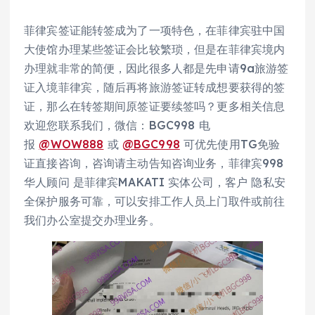
菲律宾签证能转签成为了一项特色，在菲律宾驻中国
大使馆办理某些签证会比较繁琐，但是在菲律宾境内
办理就非常的简便，因此很多人都是先申请9a旅游签
证入境菲律宾，随后再将旅游签证转成想要获得的签
证，那么在转签期间原签证要续签吗？更多相关信息
欢迎您联系我们，微信：BGC998 电
报
@WOW888
或
@BGC998
可优先使用TG免验
证直接咨询，咨询请主动告知咨询业务，菲律宾998
华人顾问 是菲律宾MAKATI 实体公司，客户 隐私安
全保护服务可靠，可以安排工作人员上门取件或前往
我们办公室提交办理业务。