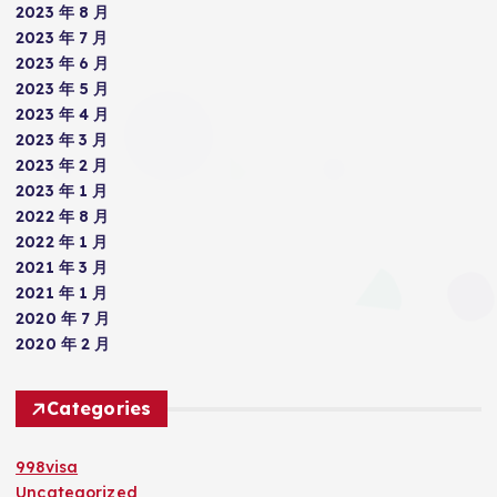
2023 年 8 月
2023 年 7 月
2023 年 6 月
2023 年 5 月
2023 年 4 月
2023 年 3 月
2023 年 2 月
2023 年 1 月
2022 年 8 月
2022 年 1 月
2021 年 3 月
2021 年 1 月
2020 年 7 月
2020 年 2 月
Categories
998visa
Uncategorized