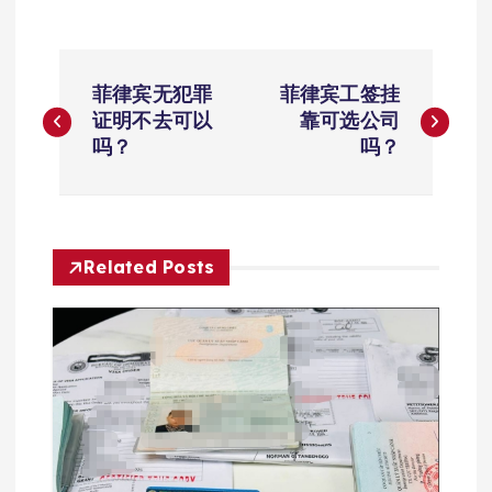
文
菲律宾无犯罪
菲律宾工签挂
章
证明不去可以
靠可选公司
吗？
吗？
导
航
Related Posts