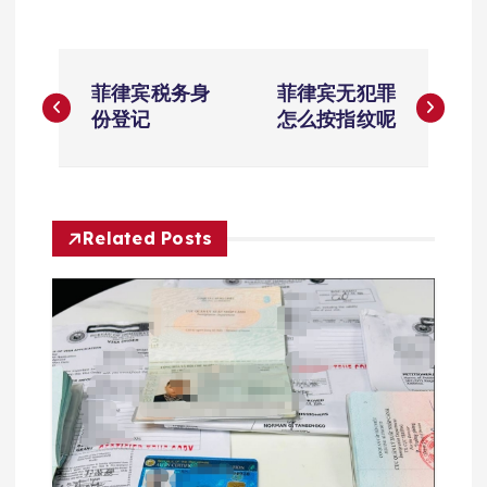
文
菲律宾税务身
菲律宾无犯罪
章
份登记
怎么按指纹呢
导
航
Related Posts