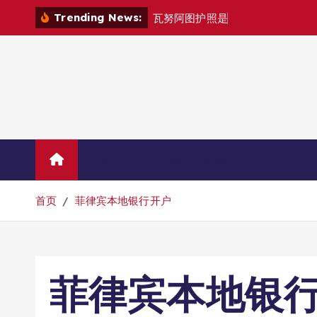
跳
Trending News:
瓦
努
阿
图
护
照
是
否
能
在
马
尼
拉
自
由
转
到
内
容
Home
联系华人移民
首页
菲律宾本地银行开户
菲律宾本地银