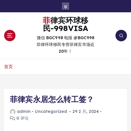
跳
转
到
菲律宾环球移
内
民-998VISA
容
微信 BGC998 电报 @BGC998
菲律环球移民专营菲律宾市场近
20年！
首页
菲律宾永居怎么转工签？
admin
Uncategorized
29 2 月, 2024
0 评论