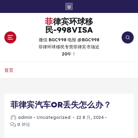
跳
转
到
菲律宾环球移
内
民-998VISA
容
微信 BGC998 电报 @BGC998
菲律环球移民专营菲律宾市场近
20年！
首页
菲律宾汽车OR丢失怎么办？
admin
Uncategorized
22 8 月, 2024
0 评论