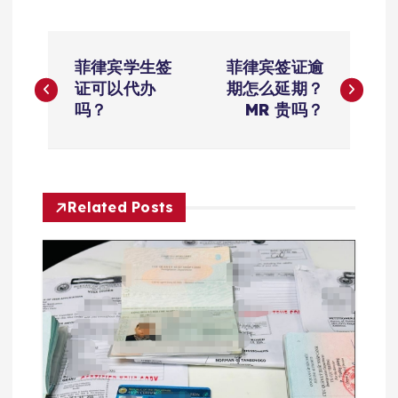
文
菲律宾学生签
菲律宾签证逾
章
证可以代办
期怎么延期？
吗？
MR 贵吗？
导
航
Related Posts