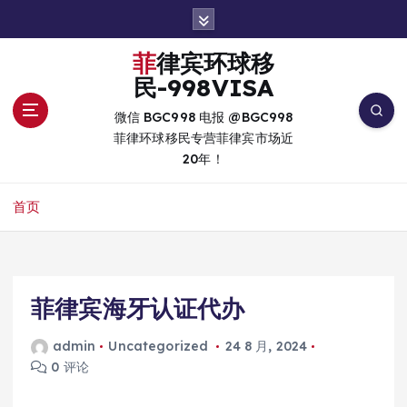
跳
转
到
菲律宾环球移
内
民-998VISA
容
微信 BGC998 电报 @BGC998
菲律环球移民专营菲律宾市场近
20年！
首页
菲律宾海牙认证代办
admin
Uncategorized
24 8 月, 2024
0 评论