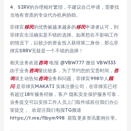
4、SIRV的办理相对繁琐，不建议自己申请，需要找
当地有资质的专业代办机构协助。
菲律宾
移民
的优势被越来越多的
移民
申请者认可，到
菲律宾生活确实是不错的选择。如果想在不影响工作
的情况下，以较少的资金投入获得第二身份，那么菲
律宾SRRV无疑是一个不错的选择！
相关业务欢迎
咨询
电报 @VBW777 微信 VBW333
由于业务
咨询
量比较多，为了节约您的宝贵时间，
咨
询
请主动告知
咨询
业务和问题，菲律宾998华人
顾
问
是菲律宾MAKATI 实体注册公司，在菲律宾已经
有超过18年服务经验，客户 隐私安全保护服务可靠，
业务提交可以安排工作人员上门取件或前往我们办公
室提交 。 欢迎注我们电报TG频道
https://t.me/flbym998 获取更多资讯案例分享。