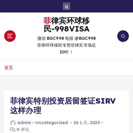
跳
转
到
菲律宾环球移
内
民-998VISA
容
微信 BGC998 电报 @BGC998
菲律环球移民专营菲律宾市场近
20年！
首页
菲律宾特别投资居留签证SIRV
这样办理
admin
Uncategorized
26 1 月, 2025
0 评论