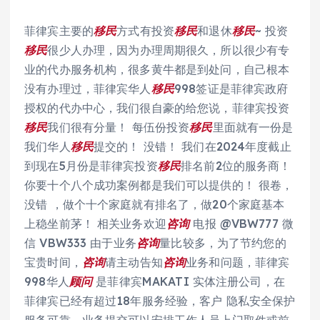
菲律宾主要的
移民
方式有投资
移民
和退休
移民
~ 投资
移民
很少人办理，因为办理周期很久，所以很少有专
业的代办服务机构，很多黄牛都是到处问，自己根本
没有办理过，菲律宾华人
移民
998签证是菲律宾政府
授权的代办中心，我们很自豪的给您说，菲律宾投资
移民
我们很有分量！ 每伍份投资
移民
里面就有一份是
我们华人
移民
提交的！ 没错！ 我们在2024年度截止
到现在5月份是菲律宾投资
移民
排名前2位的服务商！
你要十个八个成功案例都是我们可以提供的！ 很卷，
没错 ，做个十个家庭就有排名了，做20个家庭基本
上稳坐前茅！ 相关业务欢迎
咨询
电报 @VBW777 微
信 VBW333 由于业务
咨询
量比较多，为了节约您的
宝贵时间，
咨询
请主动告知
咨询
业务和问题，菲律宾
998华人
顾问
是菲律宾MAKATI 实体注册公司，在
菲律宾已经有超过18年服务经验，客户 隐私安全保护