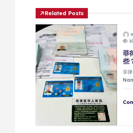
导
Related Posts
航
10
菲
些
菲律
Na
Con