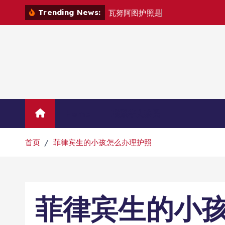
跳
Trending News:
瓦
努
阿
图
护
照
是
否
能
在
马
尼
拉
自
转
到
内
容
Home
联系华人移民
首页
菲律宾生的小孩怎么办理护照
菲律宾生的小