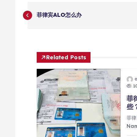
文
菲律宾ALO怎么办
章
导
航
Related Posts
10
菲
些
菲律
Na