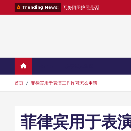
跳
Trending News:
瓦
努
阿
图
护
照
是
否
能
在
马
尼
拉
自
由
转
到
内
容
Home
联系华人移民
首页
菲律宾用于表演工作许可怎么申请
菲律宾用于表