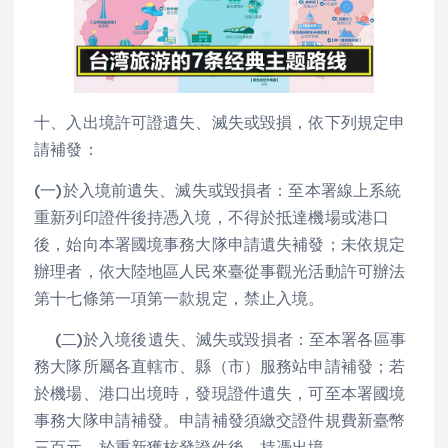
十、入出境許可證遺失、滅失或毀損，依下列規定申
請補發：
(一)於入境前遺失、滅失或毀損者：至本署線上系統
重新列印證件後持憑入境，不得於抵達機場或港口
後，始向本署國境事務大隊申請遺失補發；未依規定
辦理者，依大陸地區人民來臺從事觀光活動許可辦法
第十七條第一項第一款規定，禁止入境。
(二)於入境後遺失、滅失或毀損者：至本署各區事
務大隊所屬各直轄市、縣（市）服務站申請補發；若
於機場、港口出境時，發現證件遺失，可至本署國境
事務大隊申請補發。申請補發須繳交證件規費新臺幣
三百元，於重新獲核發證件後，持憑出境。