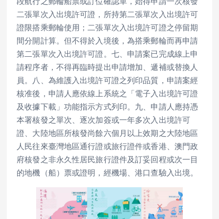
段航行之郵輪船票或訂位確認單，始得申請一次核發
二張單次入出境許可證，所持第二張單次入出境許可
證限搭乘郵輪使用；二張單次入出境許可證之停留期
間分開計算。但不得於入境後，為搭乘郵輪而再申請
第二張單次入出境許可證。七、申請案已完成線上申
請程序者，不得再臨時提出申請增加、遞補或替換人
員。八、為維護入出境許可證之列印品質，申請案經
核准後，申請人應依線上系統之「電子入出境許可證
及收據下載」功能指示方式列印。九、申請人應持憑
本署核發之單次、逐次加簽或一年多次入出境許可
證、大陸地區所核發尚餘六個月以上效期之大陸地區
人民往來臺灣地區通行證或旅行證件或香港、澳門政
府核發之非永久性居民旅行證件及訂妥回程或次一目
的地機（船）票或證明，經機場、港口查驗入出境。