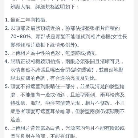
辨識人貌。詳細規格說明如下：
最近二年內拍攝。
以頭部及肩膀頂端近拍，臉部佔據整張相片面積的
70~80%。頭部或是頭髮不能碰觸到相片邊框(女性長
髮碰觸相片邊框下緣情形例外)。
上傳相片為中性的色彩，無墨跡或摺痕。
眼睛正視相機鏡頭拍攝，兩眼必須張開且清晰可見，
表情自然不誇張且嘴巴合閉(請勿露齒)，並自然地顯
現出皮膚的色調，有合適的亮度及對比。
頭髮不得遮蓋到眼睛任一部分，並呈現清楚的臉型輪
廓，不能側向一邊或傾斜，且臉型兩側、兩耳輪廓及
特殊痣、胎記、疤痕需清楚呈現，相片不修改。小耳
症患者頭髮可遮蓋耳朵輪廓，但臉型兩側仍須顯明不
遮蓋。
上傳相片背景需為白色，光源需均勻且不能有陰影或
閃光反射在臉部，不能有紅眼。