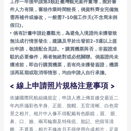
工作一年後申請第3類赴臺灣觀光案件量增，囿於審
件人力有限，審核作業時間較長，倘資料齊全完備無
需再補件或修改，一般需7-10個工作天(不含周末例
假日)。
• 倘有計畫申請赴臺觀光，為避免入境證尚未獲發致
無法成行情形發生，建議及早於出發前2-3週以上提
出申請，敬請配合見諒。
• 購買機票與否，非簽證准
駁的必要條件，兩者無絕對或必然關聯。倘簽證尚未
獲准前，即自行購買機票，若有尚未獲發簽證，機票
須再延期或取消等情形，均由申請人自行承擔。
< 線上申請照片規格注意事項 >
依據國際民航組織規定，申請人應上傳並繳交最近二
年內所攝彩色半身、正面、脫帽、五官清晰、白色背
景之相片。相片中人像不得配戴有色眼鏡，眉、 眼、
鼻、口、臉、兩耳輪廓及特殊痣、胎記、疤痕等清
晰、不遮蓋，相片不修改且不得使用合成相片，足資