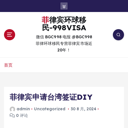
跳
转
到
菲律宾环球移
内
民-998VISA
容
微信 BGC998 电报 @BGC998
菲律环球移民专营菲律宾市场近
20年！
首页
菲律宾申请台湾签证DIY
admin
Uncategorized
30 8 月, 2024
0 评论