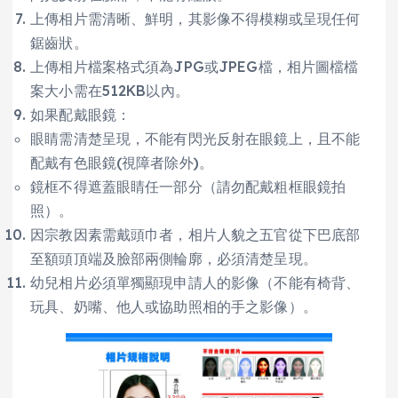
上傳相片需清晰、鮮明，其影像不得模糊或呈現任何
鋸齒狀。
上傳相片檔案格式須為JPG或JPEG檔，相片圖檔檔
案大小需在512KB以內。
如果配戴眼鏡：
眼睛需清楚呈現，不能有閃光反射在眼鏡上，且不能
配戴有色眼鏡(視障者除外)。
鏡框不得遮蓋眼睛任一部分（請勿配戴粗框眼鏡拍
照）。
因宗教因素需戴頭巾者，相片人貌之五官從下巴底部
至額頭頂端及臉部兩側輪廓，必須清楚呈現。
幼兒相片必須單獨顯現申請人的影像（不能有椅背、
玩具、奶嘴、他人或協助照相的手之影像）。