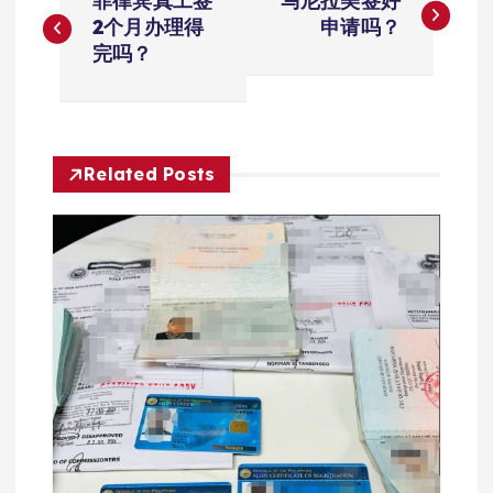
菲律宾真工签
马尼拉美签好
章
2个月办理得
申请吗？
完吗？
导
航
Related Posts