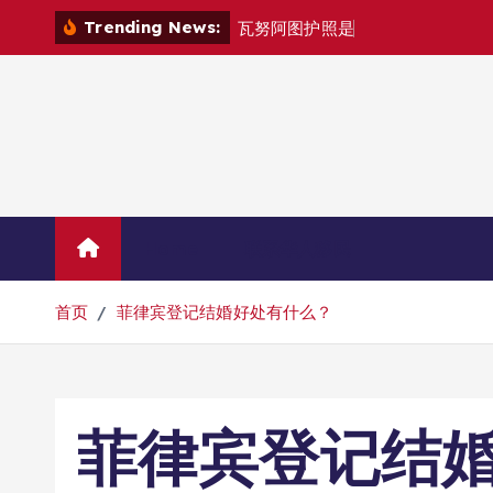
跳
Trending News:
瓦
努
阿
图
护
照
是
否
能
在
马
尼
拉
自
由
转
到
内
容
Home
联系华人移民
首页
菲律宾登记结婚好处有什么？
菲律宾登记结