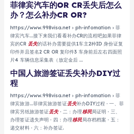
菲律宾汽车的OR CR丢失后怎么
办？怎么补办CR OR?
https://www.998visa.net › ph-infomation › 菲
律宾汽车…接下来我们看看补办CR的流程吧如果菲律
宾的CR
丢失
的话补办需要提供1车主2种ID 身份证复
印件并且签名2 CR OR 复印件3 车身前后左右四面照
片4 车辆信息采集表（放定金后 …
中国人旅游签证丢失补办DIY过
程
https://www.998visa.net › ph-infomation › 菲
律宾旅游…菲律宾旅游签证
丢失
补办DIY过程 · 一、菲
律宾另纸旅游签证
丢失
· 二：办理
移民
局证明 · 三、
办理签证遗失声明 · 四：办理
移民
局存档档案 · 五：
递交材料 · 六：补办签证.