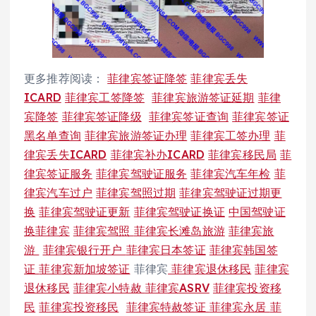
更多推荐阅读：
菲律宾签证降签
菲律宾丢失
ICARD
菲律宾工签降签
菲律宾旅游签证延期
菲律
宾降签
菲律宾签证降级
菲律宾签证查询
菲律宾签证
黑名单查询
菲律宾旅游签证办理
菲律宾工签办理
菲
律宾丢失ICARD
菲律宾补办ICARD
菲律宾移民局
菲
律宾签证服务
菲律宾驾驶证服务
菲律宾汽车年检
菲
律宾汽车过户
菲律宾驾照过期
菲律宾驾驶证过期更
换
菲律宾驾驶证更新
菲律宾驾驶证换证
中国驾驶证
换菲律宾
菲律宾驾照
菲律宾长滩岛旅游
菲律宾旅
游
菲律宾银行开户
菲律宾日本签证
菲律宾韩国签
证
菲律宾新加坡签证
菲律宾
菲律宾退休移民
菲律宾
退休移民
菲律宾小特赦
菲律宾ASRV
菲律宾投资移
民
菲律宾投资移民
菲律宾特赦签证
菲律宾永居
菲