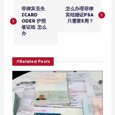
文
菲律宾丢失
怎么办理菲律
章
ICARD
宾结婚证PSA
ODER 护照
只需要3周？
导
签证纸 怎么
办
航
Related Posts