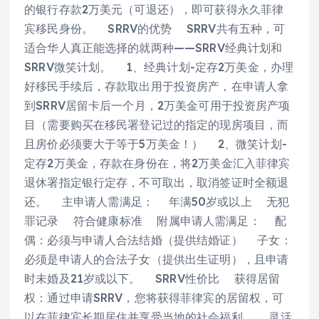
的银行存款2万美元（可退还），即可获得永久菲律
宾移民身份。 SRRV的优势 SRRV共有五种，可
适合华人真正能选择的就两种——SRRV经典计划和
SRRV微笑计划。 1、经典计划-定存2万美金，办理
好移民手续后，存款取出用于投资房产，在申请人拿
到SRRV居留卡后一个月，2万美金可用于投资房产项
目（需要购买在移民署登记过的指定的现房项目，而
且房价必须要大于等于5万美金！） 2、微笑计划-
定存2万美金，存款在身份在，将2万美金汇入菲律宾
退休署指定银行定存，不可取出，取消签证时全额退
还。 主申请人需满足： 年满50岁或以上 无犯
罪记录 符合健康标准 附属申请人需满足： 配
偶：必须与申请人合法结婚（提供结婚证） 子女：
必须是申请人的合法子女（提供出生证明），且申请
时未婚及21岁或以下。 SRRV性价比 获得居留
权：通过申请SRRV，您将获得菲律宾的居留权，可
以在菲律宾长期居住并享受当地的社会福利。 灵活