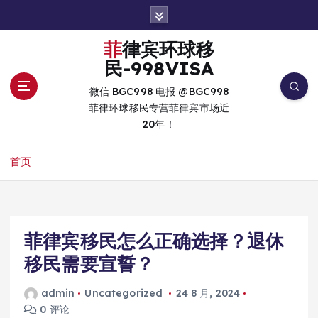
跳
转
到
菲律宾环球移
内
民-998VISA
容
微信 BGC998 电报 @BGC998
菲律环球移民专营菲律宾市场近
20年！
首页
菲律宾移民怎么正确选择？退休
移民需要宣誓？
admin
Uncategorized
24 8 月, 2024
0 评论