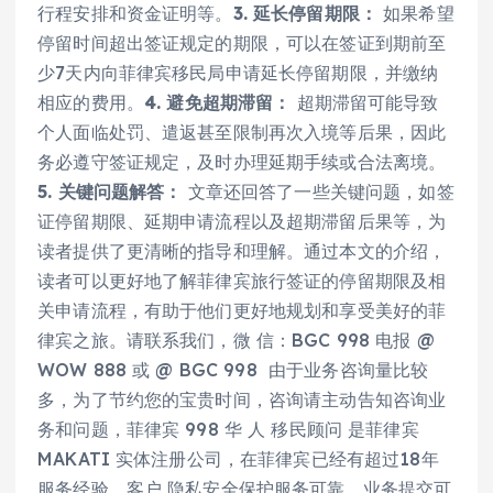
行程安排和资金证明等。
3. 延长停留期限：
如果希望
停留时间超出签证规定的期限，可以在签证到期前至
少7天内向菲律宾移民局申请延长停留期限，并缴纳
相应的费用。
4. 避免超期滞留：
超期滞留可能导致
个人面临处罚、遣返甚至限制再次入境等后果，因此
务必遵守签证规定，及时办理延期手续或合法离境。
5. 关键问题解答：
文章还回答了一些关键问题，如签
证停留期限、延期申请流程以及超期滞留后果等，为
读者提供了更清晰的指导和理解。通过本文的介绍，
读者可以更好地了解菲律宾旅行签证的停留期限及相
关申请流程，有助于他们更好地规划和享受美好的菲
律宾之旅。请联系我们，微 信：BGC 998 电报 @
WOW 888 或 @ BGC 998 由于业务咨询量比较
多，为了节约您的宝贵时间，咨询请主动告知咨询业
务和问题，菲律宾 998 华 人 移民顾问 是菲律宾
MAKATI 实体注册公司，在菲律宾已经有超过18年
服务经验，客户 隐私安全保护服务可靠，业务提交可