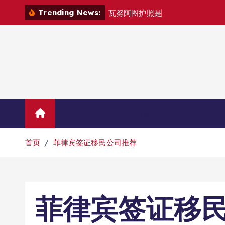
跳
Trending News:
瓦
努
阿
图
护
照
是
否
能
在
马
尼
拉
自
由
转
到
内
容
Home
联系华人移民
首页
菲律宾签证移民公司推荐
菲律宾签证移