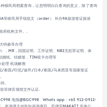
，各种移民局档案查询，让您明明白白查询的意义，除了查询
A等移民‎局手‎续批‎文（order） 补办9A旅游签证旅游
政府机构文件。.
赦 大特赦等办理
O），MR，回国证明、工‎作证明、NBI无犯罪证明‎、体
婚纸、结婚签，TIN税卡办理等‎
黑名单处理 机场解救
国/泰国/印尼/迪拜/日本/泰国/马来西亚等国家签证
别。
接待。
国驻菲律宾领馆文件认证.
电报@BGC998 Whats app：+63 912-0912-
报免验证，咨询请主动告知咨询项目，菲律宾MAKATI 实体公