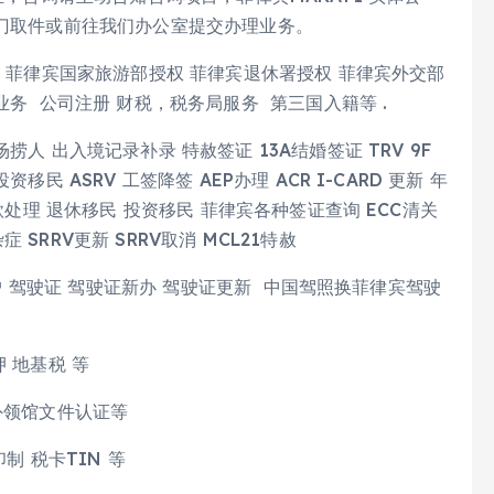
上门取件或前往我们办公室提交办理业务。
权 菲律宾国家旅游部授权 菲律宾退休署授权 菲律宾外交部
业务 公司注册 财税，税务局服务 第三国入籍等 .
人 出入境记录补录 特赦签证 13A结婚签证 TRV 9F
民 ASRV 工签降签 AEP办理 ACR I-CARD 更新 年
款处理 退休移民 投资移民 菲律宾各种签证查询 ECC清关
RRV更新 SRRV取消 MCL21特赦
过户 驾驶证 驾驶证新办 驾驶证更新 中国驾照换菲律宾驾驶
 地基税 等
外领馆文件认证等
制 税卡TIN 等