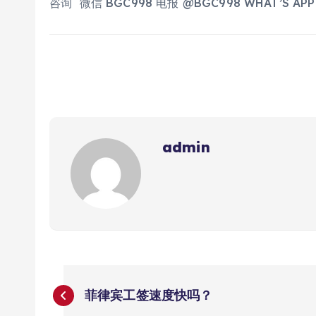
咨询 微信 BGC998 电报 @BGC998 WHAT’S APP+
admin
文
菲律宾工签速度快吗？