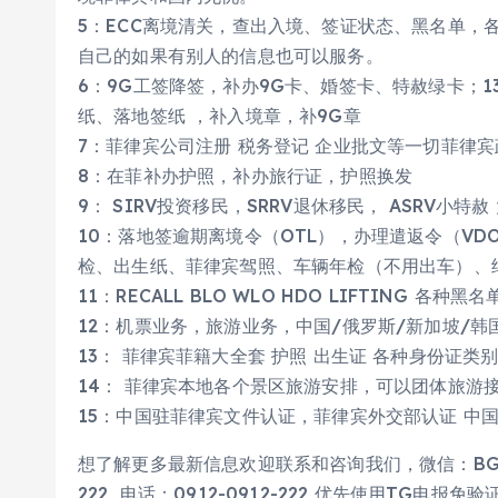
5：ECC离境清‎关‎，查出入境、签证状态、黑名单
自己的如果有别人的信息也可以服务。
6：9G工签降签‎，补‎办9G卡、婚签卡‎、特赦绿卡；13
纸‎、落地签‎纸 ，补入境章，补9G章
7：菲律宾公司注册 税务登记 企业批文等一切菲律宾
8：在菲‎补‎办‎护照‎，补办旅行证，护照换发
9： SIRV投资移民，SRRV退休移民， ASRV小特
10：落地‎签逾期‎离境令（OTL），办理遣返令（VD
检、出生‎纸、菲律宾驾照、车辆年检（不用出车）、结
11：RECALL BLO WLO HDO LIFTING 各种
12：机票业务，旅游业务，中国/俄罗斯/新加坡/韩
13： 菲律宾菲籍大全套 护照 出生证 各种身份证类
14： 菲律宾本地各个景区旅游安排，可以团体旅游
15：中国驻菲律宾文件认证，菲律宾外交部认证 中
想了解更多最新信息欢迎联系和咨询我们，微信：BGC998 
222 电话：0912-0912-222 优先使用TG电