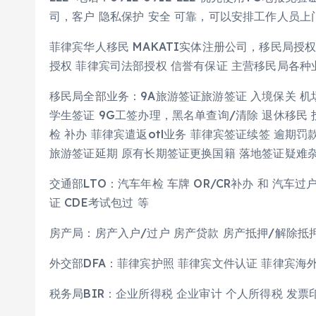
司，客户 隐私保护 安全 可靠，可以安排工作人员
菲律宾华人移民 MAKATI实体注册公司，移民局授
授权 菲律宾司法部授权 信誉有保证 主营移民局各种
移民局全部业务：9A旅游签证旅游签证 入境保关 机场捞
学生签证 9G工签办理，黑名单查询/清除 退休移民 投资移
检 补办 菲律宾遣返otl业务 菲律宾签证续签 逾期罚
旅游签证延期 原有长期签证更换国籍 落地签证疑难杂症 S
交通部LTO：汽车年检 车牌 OR/CR补办 和 汽车
证 CDE考试包过 等
房产局：房产入户/过户 房产贷款 房产抵押/解除抵押
外交部DFA：菲律宾护照 菲律宾文件认证 菲律宾海
税务局BIR：企业所得税 企业审计 个人所得税 发票印