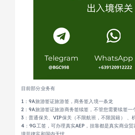
目前部分业务有
1：9A旅游签证旅游签，商务签入境一条龙
2：9A旅游签证旅游‎商务签续‎签，不管您需要续签
3：普通保关‎、VIP保关（不‎限航班，不‎限国籍
4：9G工签，可办理真实AEP，挂靠都是真实商业
境菲律宾和国内无忧。