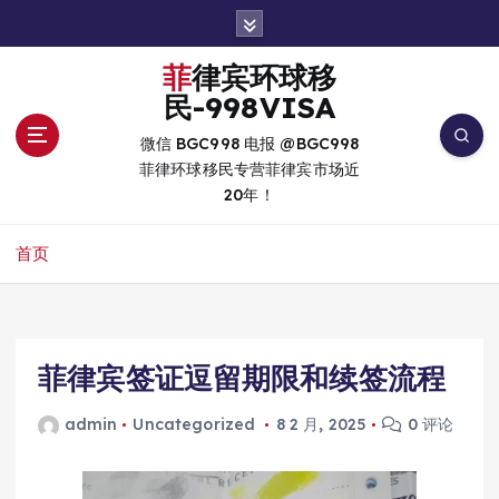
跳
转
到
菲律宾环球移
内
民-998VISA
容
微信 BGC998 电报 @BGC998
菲律环球移民专营菲律宾市场近
20年！
首页
菲律宾签证逗留期限和续签流程
admin
Uncategorized
8 2 月, 2025
0 评论