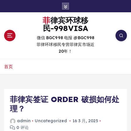
跳
转
到
菲律宾环球移
内
民-998VISA
容
微信 BGC998 电报 @BGC998
菲律环球移民专营菲律宾市场近
20年！
首页
菲律宾签证 ORDER 破损如何处
理？
admin
Uncategorized
16 3 月, 2025
0 评论