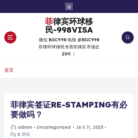
跳
转
到
菲律宾环球移
内
民-998VISA
容
微信 BGC998 电报 @BGC998
菲律环球移民专营菲律宾市场近
20年！
首页
菲律宾签证RE-STAMPING有必
要做吗？
admin
Uncategorized
16 3 月, 2025
0 评论