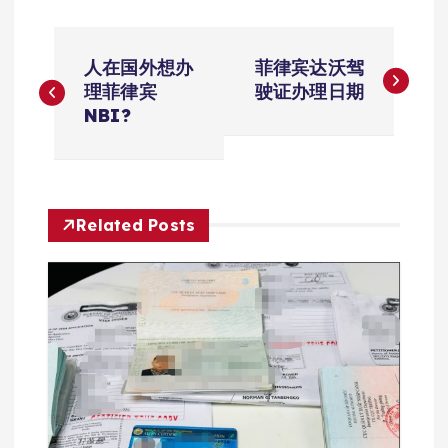
文
人在国外想办
菲律宾达沃驾
章
理菲律宾
驶证办理日期
NBI?
导
航
Related Posts