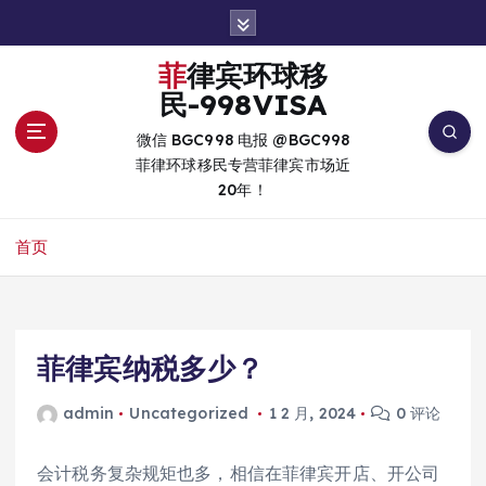
跳
转
到
菲律宾环球移
内
民-998VISA
容
微信 BGC998 电报 @BGC998
菲律环球移民专营菲律宾市场近
20年！
首页
菲律宾纳税多少？
admin
Uncategorized
1 2 月, 2024
0 评论
会计税务复杂规矩也多，相信在菲律宾开店、开公司