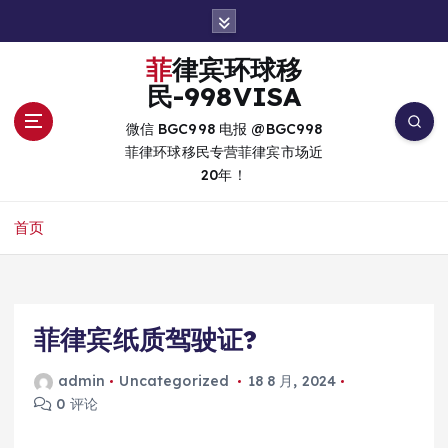
跳
转
到
菲律宾环球移
内
民-998VISA
容
微信 BGC998 电报 @BGC998
菲律环球移民专营菲律宾市场近
20年！
首页
菲律宾纸质驾驶证?
admin
Uncategorized
18 8 月, 2024
0 评论