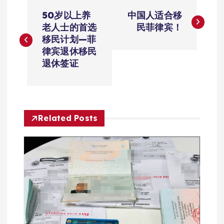
文
50岁以上养
中国人适合移
章
老人士的首选
民菲律宾！
移民计划—菲
导
律宾退休移民
退休签证
航
Related Posts