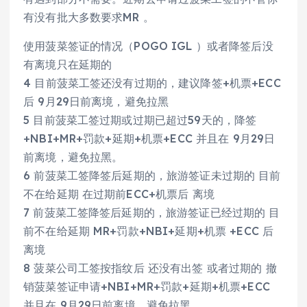
有没有批大多数要求MR 。
使用菠菜签证的情况（POGO IGL ）或者降签后没
有离境只在延期的
4 目前菠菜工签还没有过期的，建议降签+机票+ECC
后 9月29日前离境，避免拉黑
5 目前菠菜工签过期或过期已超过59天的，降签
+NBI+MR+罚款+延期+机票+ECC 并且在 9月29日
前离境，避免拉黑。
6 前菠菜工签降签后延期的，旅游签证未过期的 目前
不在给延期 在过期前ECC+机票后 离境
7 前菠菜工签降签后延期的，旅游签证已经过期的 目
前不在给延期 MR+罚款+NBI+延期+机票 +ECC 后
离境
8 菠菜公司工签按指纹后 还没有出签 或者过期的 撤
销菠菜签证申请+NBI+MR+罚款+延期+机票+ECC
并且在 9月29日前离境，避免拉黑。