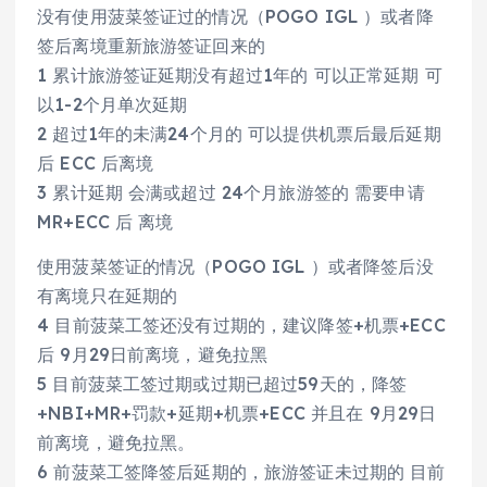
没有使用菠菜签证过的情况（POGO IGL ）或者降
签后离境重新旅游签证回来的
1 累计旅游签证延期没有超过1年的 可以正常延期 可
以1-2个月单次延期
2 超过1年的未满24个月的 可以提供机票后最后延期
后 ECC 后离境
3 累计延期 会满或超过 24个月旅游签的 需要申请
MR+ECC 后 离境
使用菠菜签证的情况（POGO IGL ）或者降签后没
有离境只在延期的
4 目前菠菜工签还没有过期的，建议降签+机票+ECC
后 9月29日前离境，避免拉黑
5 目前菠菜工签过期或过期已超过59天的，降签
+NBI+MR+罚款+延期+机票+ECC 并且在 9月29日
前离境，避免拉黑。
6 前菠菜工签降签后延期的，旅游签证未过期的 目前