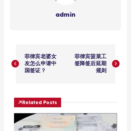
admin
文
菲律宾老婆女
菲律宾菠菜工
章
友怎么申请中
签降签后延期
国签证？
规则
导
航
Related Posts