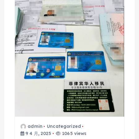
admin
Uncategorized
9 4 月, 2025
1065 views