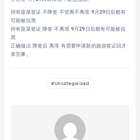
持有菠菜签证 不降签 不管离不离境 9月29日后都有
可能被拉黑
持有菠菜签证 降签 不离境 9月29日后都有可能被拉
黑
正确做法 降签后 离境 有需要申请新的旅游签证回才
算完事。
Uncategorized