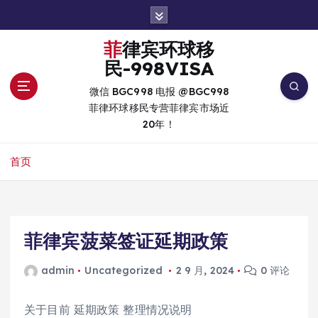
跳
转
到
菲律宾环球移
内
民-998VISA
容
微信 BGC998 电报 @BGC998
菲律环球移民专营菲律宾市场近
20年！
首页
菲律宾菠菜签证延期政策
admin
Uncategorized
2 9 月, 2024
0 评论
关于目前 延期政策 整理情况说明