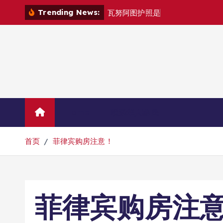
跳
Trending News:
瓦
努
阿
图
护
照
是
否
能
在
马
尼
拉
自
转
到
内
容
Home
联系华人移民
首页
菲律宾购房注意！
菲律宾购房注