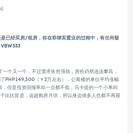
评论
地
还是已经买房/租房，你在菲律宾置业的过程中，有任何疑
 VBW333
了一个又一个，不过需求依然强劲，房价仍然连连攀高，
了PHP149,300（￥2万左右），公寓楼的单位平均涨幅
算高，但是投资回报率却一点都不低，马卡提的一个小单间
8千比比皆是，远超购房月供，所以身边很多人也都不再观