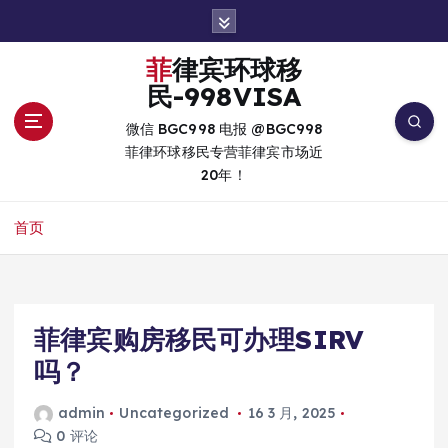
跳
转
到
菲律宾环球移
内
民-998VISA
容
微信 BGC998 电报 @BGC998
菲律环球移民专营菲律宾市场近
20年！
首页
菲律宾购房移民可办理SIRV
吗？
admin
Uncategorized
16 3 月, 2025
0 评论