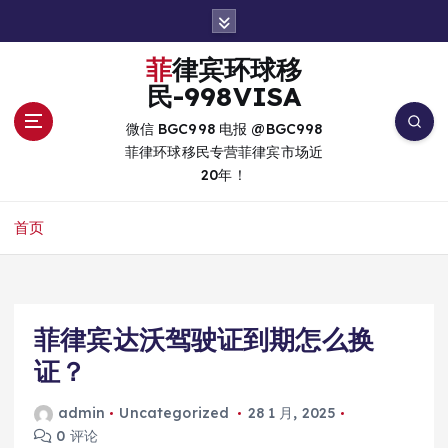
跳
转
到
菲律宾环球移
内
民-998VISA
容
微信 BGC998 电报 @BGC998
菲律环球移民专营菲律宾市场近
20年！
首页
菲律宾达沃驾驶证到期怎么换
证？
admin
Uncategorized
28 1 月, 2025
0 评论