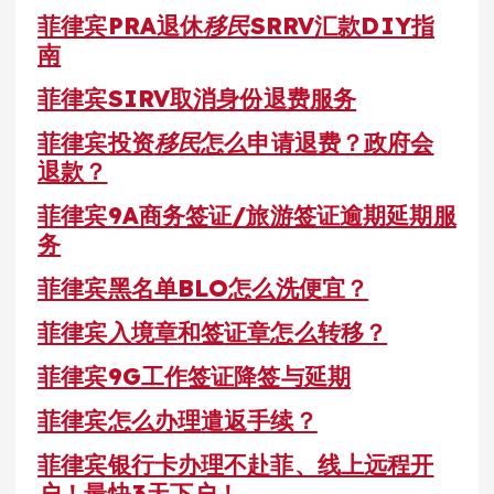
菲律宾PRA退休
移民
SRRV汇款DIY指
南
菲律宾SIRV取消身份退费服务
菲律宾投资
移民
怎么申请退费？政府会
退款？
菲律宾9A商务签证/旅游签证逾期延期服
务
菲律宾黑名单BLO怎么洗便宜？
菲律宾入境章和签证章怎么转移？
菲律宾9G工作签证降签与延期
菲律宾怎么办理遣返手续？
菲律宾银行卡办理不赴菲、线上远程开
户！最快3天下户！