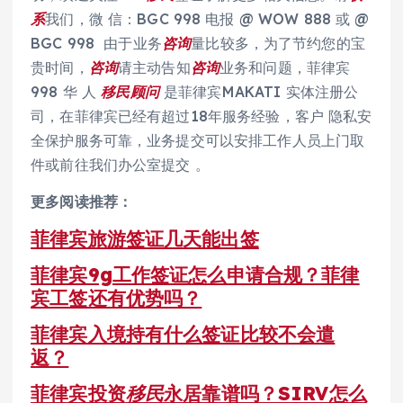
系
我们，微 信：BGC 998 电报 @ WOW 888 或 @
BGC 998 由于业务
咨询
量比较多，为了节约您的宝
贵时间，
咨询
请主动告知
咨询
业务和问题，菲律宾
998 华 人
移民
顾问
是菲律宾MAKATI 实体注册公
司，在菲律宾已经有超过18年服务经验，客户 隐私安
全保护服务可靠，业务提交可以安排工作人员上门取
件或前往我们办公室提交 。
更多阅读推荐：
菲律宾旅游签证几天能出签
菲律宾9g工作签证怎么申请合规？菲律
宾工签还有优势吗？
菲律宾入境持有什么签证比较不会遣
返？
菲律宾投资
移民
永居靠谱吗？SIRV怎么