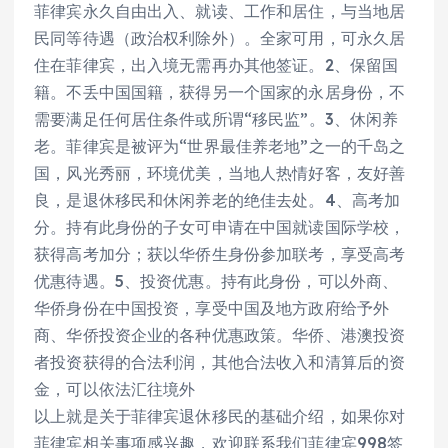
菲律宾永久自由出入、就读、工作和居住，与当地居
民同等待遇（政治权利除外）。全家可用，可永久居
住在菲律宾，出入境无需再办其他签证。2、保留国
籍。不丢中国国籍，获得另一个国家的永居身份，不
需要满足任何居住条件或所谓“移民监”。3、休闲养
老。菲律宾是被评为“世界最佳养老地”之一的千岛之
国，风光秀丽，环境优美，当地人热情好客，友好善
良，是退休移民和休闲养老的绝佳去处。4、高考加
分。持有此身份的子女可申请在中国就读国际学校，
获得高考加分；获以华侨生身份参加联考，享受高考
优惠待遇。5、投资优惠。持有此身份，可以外商、
华侨身份在中国投资，享受中国及地方政府给予外
商、华侨投资企业的各种优惠政策。华侨、港澳投资
者投资获得的合法利润，其他合法收入和清算后的资
金，可以依法汇往境外
以上就是关于菲律宾退休移民的基础介绍，如果你对
菲律宾相关事项感兴趣，欢迎联系我们菲律宾998签