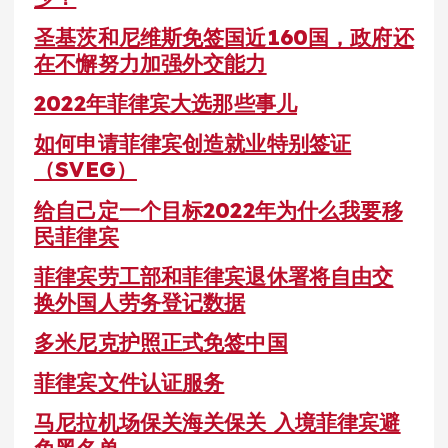
圣基茨和尼维斯免签国近160国，政府还
在不懈努力加强外交能力
2022年菲律宾大选那些事儿
如何申请菲律宾创造就业特别签证
（SVEG）
给自己定一个目标2022年为什么我要移
民菲律宾
菲律宾劳工部和菲律宾退休署将自由交
换外国人劳务登记数据
多米尼克护照正式免签中国
菲律宾文件认证服务
马尼拉机场保关海关保关 入境菲律宾避
免黑名单