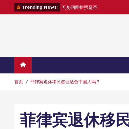
跳
Trending News:
瓦
努
阿
图
护
照
是
否
能
在
马
尼
拉
自
由
转
到
内
容
Home
联系华人移民
首页
菲律宾退休移民签证适合中国人吗？
菲律宾退休移