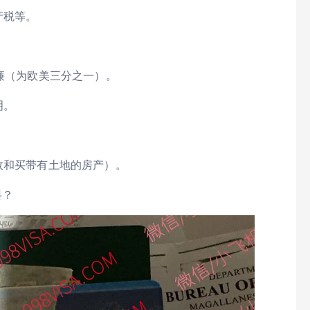
产税等。
低廉（为欧美三分之一）。
明。
政和买带有土地的房产）。
料？