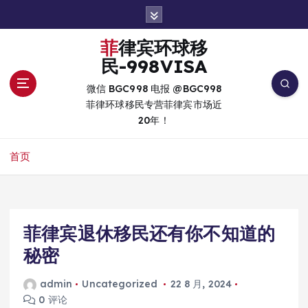
跳
转
到
菲律宾环球移
内
民-998VISA
容
微信 BGC998 电报 @BGC998
菲律环球移民专营菲律宾市场近
20年！
首页
菲律宾退休移民还有你不知道的
秘密
admin
Uncategorized
22 8 月, 2024
0 评论