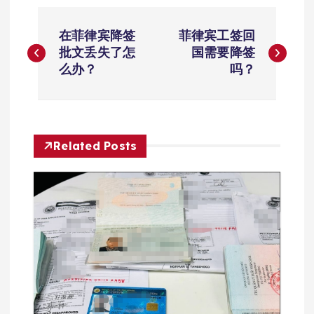
文
在菲律宾降签
菲律宾工签回
章
批文丢失了怎
国需要降签
么办？
吗？
导
航
Related Posts