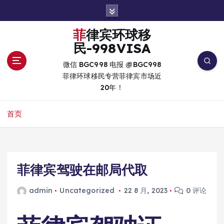
跳
转
到
菲律宾环球移
内
民-998VISA
容
微信 BGC998 电报 @BGC998
菲律环球移民专营菲律宾市场近
20年！
首页
菲律宾驾驶在邮局代取
admin
Uncategorized
22 8 月, 2023
0 评论