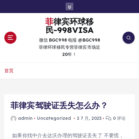
跳
转
到
菲律宾环球移
内
民-998VISA
容
微信 BGC998 电报 @BGC998
菲律环球移民专营菲律宾市场近
20年！
首页
菲律宾驾驶证丢失怎么办？
admin
Uncategorized
2 7 月, 2023
0 评论
如果你找中介去达沃办理的驾驶证丢失了 不要慌，