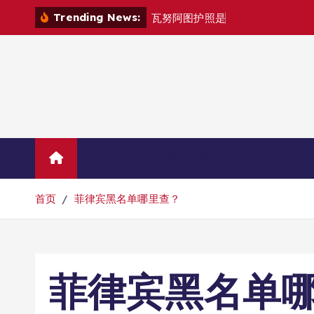
跳
Trending News:
瓦
努
阿
图
护
照
是
否
能
在
马
尼
拉
自
由
转
到
内
容
Home
联系华人移民
首页
菲律宾黑名单哪里查？
菲律宾黑名单