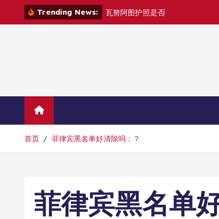
跳
Trending News:
瓦
努
阿
图
护
照
是
否
能
在
马
尼
拉
自
由
转
到
内
容
Home
联系华人移民
首页
菲律宾黑名单好清除吗：？
菲律宾黑名单