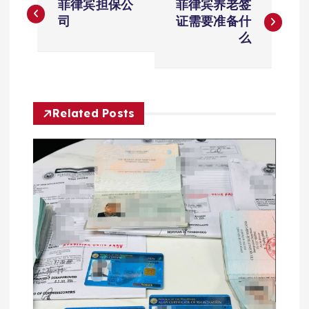
菲律宾担保公
菲律宾养老签
章
司
证需要准备什
么
导
航
Related Posts