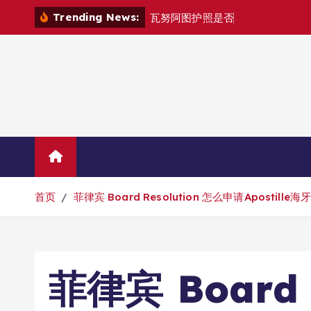
跳
Trending News:
瓦
努
阿
图
护
照
是
否
能
在
马
尼
拉
自
由
转
到
内
容
Home
联系华人移民
首页
菲律宾 Board Resolution 怎么申请Apostille
菲律宾 Board 