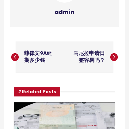
admin
文
菲律宾9A延
马尼拉申请日
章
期多少钱
签容易吗？
导
航
Related Posts