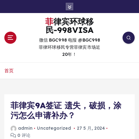
跳
转
到
菲律宾环球移
内
民-998VISA
容
微信 BGC998 电报 @BGC998
菲律环球移民专营菲律宾市场近
20年！
首页
菲律宾9A签证 遗失，破损，涂
污怎么申请补办？
admin
Uncategorized
27 5 月, 2024
0 评论