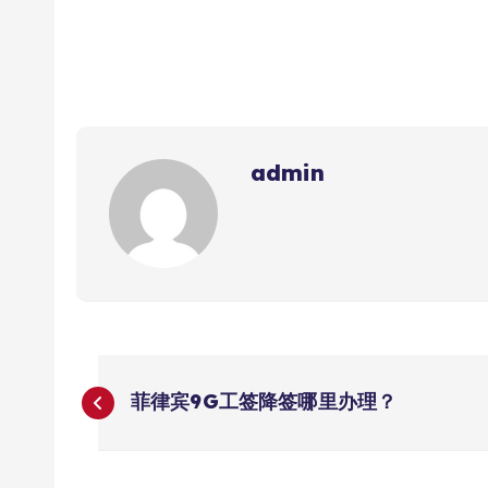
admin
文
菲律宾9G工签降签哪里办理？
章