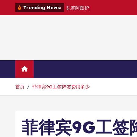
跳
Trending News:
瓦
努
阿
图
护
照
是
否
能
在
转
到
内
容
Home
联系华人移民
首页
菲律宾9G工签降签费用多少
菲律宾9G工签