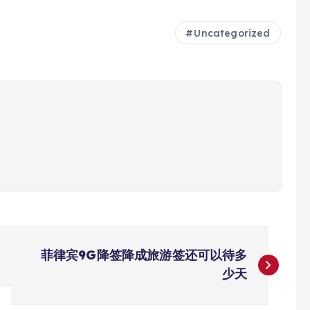
Uncategorized
菲律宾9G降签降成旅游签还可以待多
少天