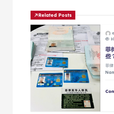
导
航
Related Posts
10
菲
些
菲律
Na
Con