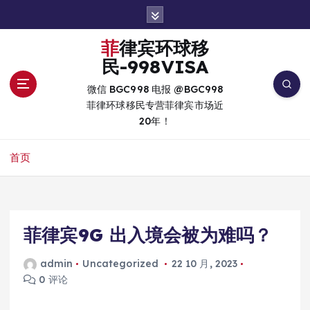
跳
转
到
菲律宾环球移
内
民-998VISA
容
微信 BGC998 电报 @BGC998
菲律环球移民专营菲律宾市场近
20年！
首页
菲律宾9G 出入境会被为难吗？
admin
Uncategorized
22 10 月, 2023
0 评论