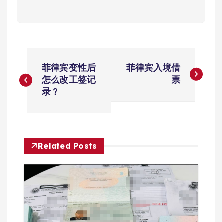
文
菲律宾变性后
菲律宾入境借
章
怎么改工签记
票
录？
导
航
Related Posts